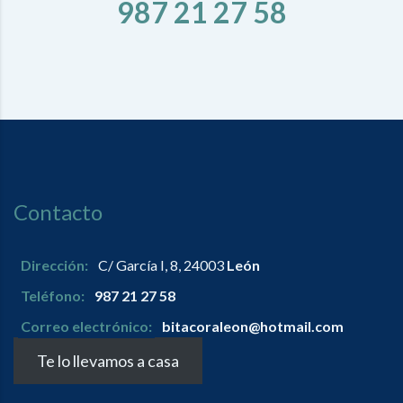
987 21 27 58
Contacto
Dirección:
C/ García I, 8, 24003
León
Teléfono:
987 21 27 58
Correo electrónico:
bitacoraleon@hotmail.com
Te lo llevamos a casa