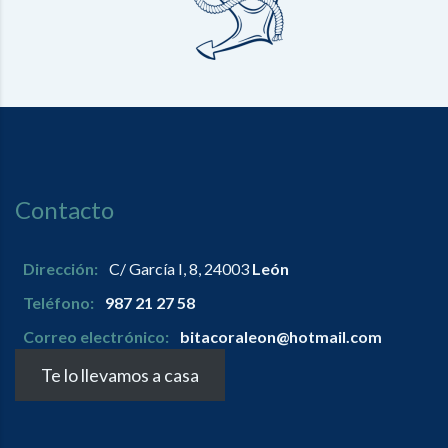
Contacto
Dirección:
C/ García I, 8, 24003
León
Teléfono:
987 21 27 58
Correo electrónico:
bitacoraleon@hotmail.com
Te lo llevamos a casa