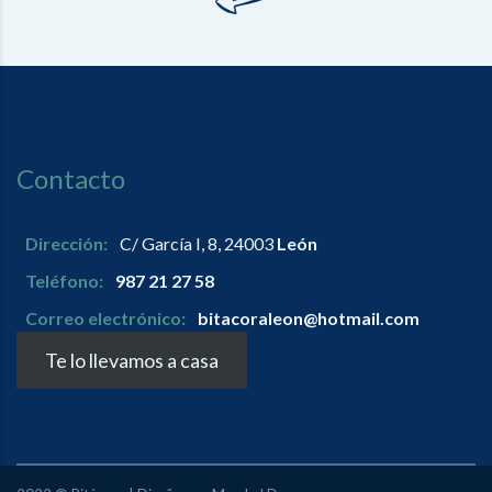
Contacto
Dirección:
C/ García I, 8, 24003
León
Teléfono:
987 21 27 58
Correo electrónico:
bitacoraleon@hotmail.com
Te lo llevamos a casa