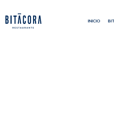
INICIO
BI
BITÁCORA
>
KERALA-STYLE PRAWN CURRY