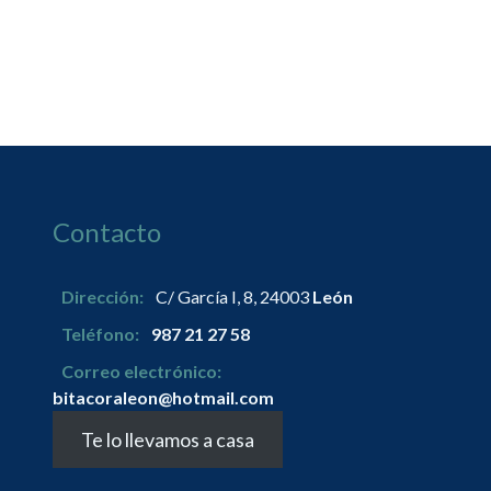
Contacto
Dirección:
C/ García I, 8, 24003
León
Teléfono:
987 21 27 58
Correo electrónico:
bitacoraleon@hotmail.com
Te lo llevamos a casa